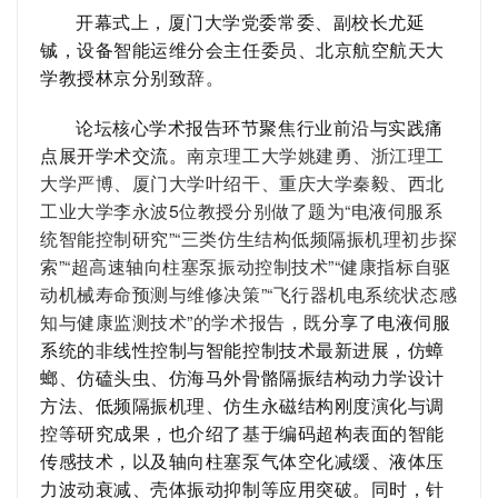
开幕式上
，厦门大学党委常委、副校长尤延
铖，设备智能运维分会主任委员、北京航空航天大
学教授林京分别致辞。
论坛核心学术报告环节聚焦行业前沿与实践痛
点
展开学术交流
。
南京理工大学
姚建勇
、浙江理工
大学
严博
、厦门大学
叶绍干
、重庆大学
秦毅
、西北
工业大学
李永波
5位教授分别做了题为
“电液伺服系
统智能控制研究”“三类仿生结构低频隔振机理初步探
索”“超高速轴向柱塞泵振动控制技术”“健康指标自驱
动机械寿命预测与维修决策”“飞行器机电系统状态感
知与健康监测技术”
的学术报告
，既
分享了
电液伺服
系统的非线性控制与智能控制技术最新进展，仿蟑
螂、仿磕头虫
、
仿海马外骨骼隔振结构动力学设计
方法、低频隔振机理、仿生永磁结构刚度演化与调
控等研究成果
，也介绍了
基于编码超构表面的智能
传感技术，以及
轴向柱塞泵气体空化减缓、液体压
力波动衰减、壳体振动抑制
等应用突破。
同时，
针