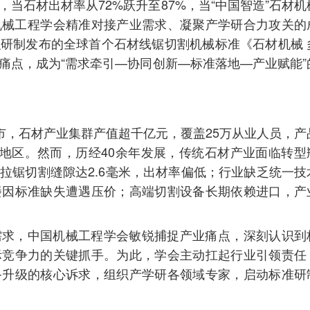
当石材出材率从72%跃升至87%，当“中国智造”石材机
机械工程学会精准对接产业需求、凝聚产学研合力攻关的
研制发布的全球首个石材线锯切割机械标准《石材机械 
痛点，成为“需求牵引—协同创新—标准落地—产业赋能”
市，石材产业集群产值超千亿元，覆盖25万从业人员，产
和地区。然而，历经40余年发展，传统石材产业面临转型
拉锯切割缝隙达2.6毫米，出材率偏低；行业缺乏统一技
屡因标准缺失遭遇压价；高端切割设备长期依赖进口，产
需求，中国机械工程学会敏锐捕捉产业痛点，深刻认识到
际竞争力的关键抓手。为此，学会主动扛起行业引领责任
备升级的核心诉求，组织产学研各领域专家，启动标准研