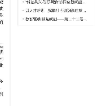
械
“科创共兴·智联川渝”协同创新赋能川渝高端装备制造产业集群发展论坛在宜宾举办
成
以人才培训 赋能社会组织高质量发展
多
数智驱动·精益赋能——第二十二届工业工程应用与推广及人才培养研讨会在江南造船召开
的
品
瓶
术
业
标
，
制