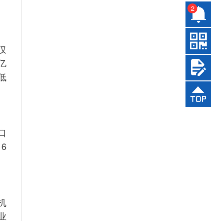
2
仅
亿
低
口
6
机
业