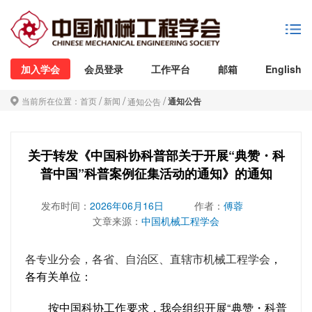
加入学会
会员登录
工作平台
邮箱
English
/
/
/
当前所在位置：
首页
新闻
通知公告
通知公告
关于转发《中国科协科普部关于开展“典赞・科
普中国”科普案例征集活动的通知》的通知
发布时间：
2026年06月16日
作者：
傅蓉
文章来源：
中国机械工程学会
各专业分会，各省、自治区、直辖市机械工程学会
，
各有关单位：
按中国科协工作要求，我会组织开展“典赞・科普