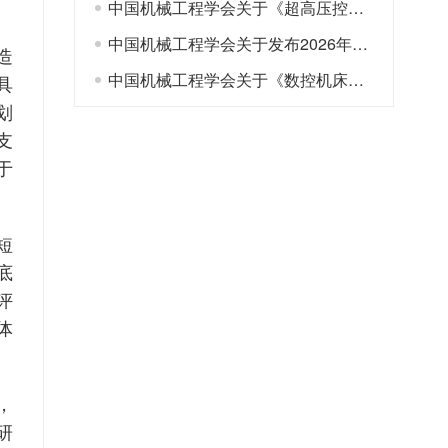
中国机械工程学会关于《超高压控制阀》等19项团体标准拟立项项目的公示
中国机械工程学会关于发布2026年团体标准立项指南的通知
造
中国机械工程学会关于《数控机床精度保持性测评 通用原则》等52项团体标准拟立项项目的公示
具
划
支
于
短
底
评
体
，
研