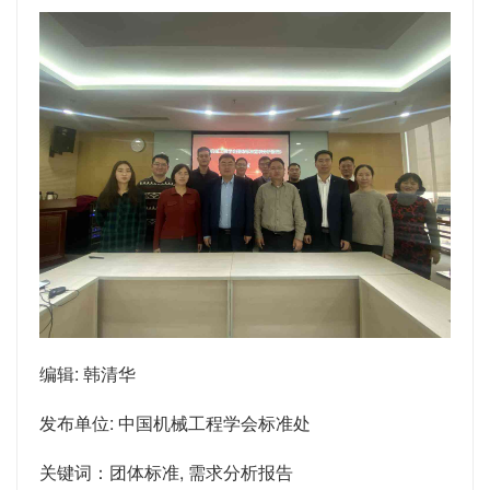
编辑: 韩清华
发布单位: 中国机械工程学会标准处
关键词：团体标准, 需求分析报告