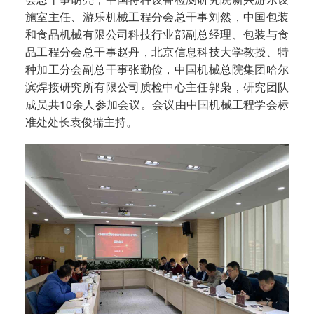
施室主任、游乐机械工程分会总干事刘然，中国包装
和食品机械有限公司科技行业部副总经理、包装与食
品工程分会总干事赵丹，北京信息科技大学教授、特
种加工分会副总干事张勤俭，中国机械总院集团哈尔
滨焊接研究所有限公司质检中心主任郭枭，研究团队
成员共10余人参加会议。会议由中国机械工程学会标
准处处长袁俊瑞主持。