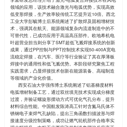
领域的应用，该技术融合激光与电弧优势，实现高效
低变形焊接，生产效率较传统工艺提升近10倍。西北
工业大学彭毓博士后系统阐述了扩散焊及固相增材技
术，强调其在航天、能源领域复杂内流道制造中的不
可替代性，已成功应用于高温高压部件。欧地希机电
叶超营业担当则分享了SMT超低飞溅焊接系统的创新
成果，通过PP控制与PPT控制技术实现50-400A宽电
流稳定焊接，在汽车、医疗等行业验证了其在厚薄板
焊接中的通用性和低飞溅优势。本阶段研究聚焦工程
实践需求，凸显焊接技术创新在能源装备、高端制造
等领域的产业化价值。
西安石油大学强伟博士系统阐述了铝基梯度材料
电弧增材制备工艺，通过双丝填充技术实现成分梯度
过渡，并验证螺旋形摆动方式可优化气孔分布，提升
材料综合性能。中国航发陈涛高工针对含氮马氏体不
锈钢电子束焊气孔缺陷，提出三角函数扫描波形与焊
接速度分级控制策略，成功让燃气轮机部件合格率实