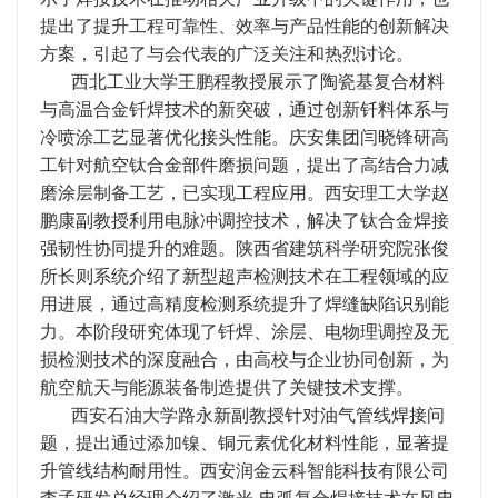
提出了提升工程可靠性、效率与产品性能的创新解决
方案，引起了与会代表的广泛关注和热烈讨论。
西北工业大学王鹏程教授展示了陶瓷基复合材料
与高温合金钎焊技术的新突破，通过创新钎料体系与
冷喷涂工艺显著优化接头性能。庆安集团闫晓锋研高
工针对航空钛合金部件磨损问题，提出了高结合力减
磨涂层制备工艺，已实现工程应用。西安理工大学赵
鹏康副教授利用电脉冲调控技术，解决了钛合金焊接
强韧性协同提升的难题。陕西省建筑科学研究院张俊
所长则系统介绍了新型超声检测技术在工程领域的应
用进展，通过高精度检测系统提升了焊缝缺陷识别能
力。本阶段研究体现了钎焊、涂层、电物理调控及无
损检测技术的深度融合，由高校与企业协同创新，为
航空航天与能源装备制造提供了关键技术支撑。
西安石油大学路永新副教授针对油气管线焊接问
题，提出通过添加镍、铜元素优化材料性能，显著提
升管线结构耐用性。西安润金云科智能科技有限公司
李孟研发总经理介绍了激光-电弧复合焊接技术在风电