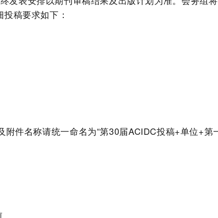
最终发表安排以期刊审稿结果及出版计划为准。会务组将
细投稿要求如下：
及附件名称请统一命名为
“
第
30
届
ACIDC
投稿
+
单位
+
第
前