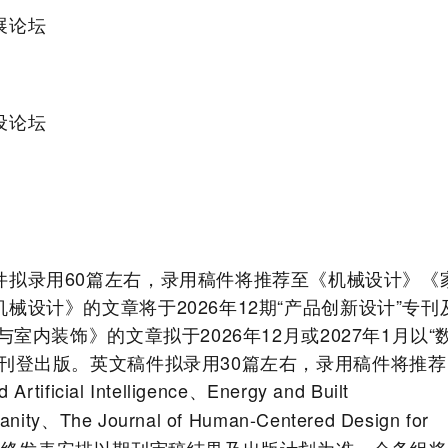
展论坛
设论坛
件拟录用
60
篇左右，录用稿件将推荐至《机械设计》《
机械设计》的文章将于
2026
年
12
期
“
产品创新设计
”
专刊
与室内装饰》的文章拟于
2026
年
12
月或
2027
年
1
月以
“
刊登出版。英文稿件拟录用
30
篇左右，录用稿件将推荐
 Artificial Intelligence
、
Energy and Built
anity
、
The Journal of Human-Centered Design for