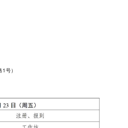
路
1
号）