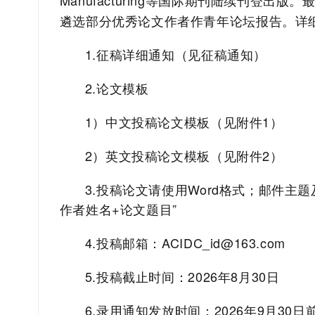
Manufacturing
等国际期刊陆续刊登出版。
遴选部分优秀论文作者作青年论坛报告。详
1.
征稿详细通知（
见征稿通知
）
2.
论文模板
1
）中文投稿论文模板（
见附件
1
）
2
）英文投稿论文模板（
见附件
2
）
3.
投稿论文请使用
Word
格式；邮件主题
作者姓名
+
论文题目
”
4.
投稿邮箱：
ACIDC_id@163.com
5.
投稿截止时间：
2026
年
8
月
30
日
6.
录用通知发放时间：
2026
年
9
月
30
日