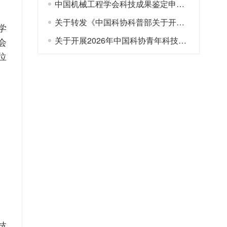
中国机械工程学会科技成果鉴定申请表
关于转发《中国科协科普部关于开展 “科普之光”全国科普月大型网络展播活动征集工作的通知》的通知
学
关于开展2026年中国科协青年科技人才培育工程博士生专项计划推荐工作的通知
会
位
技