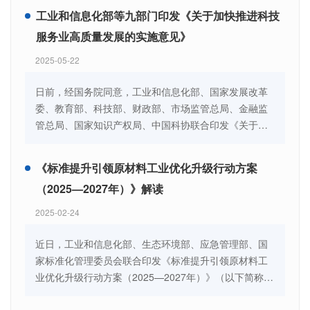
切实发挥标准对工业和信息化绿色低碳领域的引领和支
工业和信息化部等九部门印发《关于加快推进科技
撑作用，健全完善绿色低碳标准体系，我部组织编制了
服务业高质量发展的实施意见》
《关于深入推进工业和信息化绿色低碳标准化工作的实
施方案》，现印发给你们。请结合本地区、本行业、本
2025-05-22
领域实际，在标准化工作中贯彻执行。工业和信息化部
办公厅2025年6月13日
日前，经国务院同意，工业和信息化部、国家发展改革
委、教育部、科技部、财政部、市场监管总局、金融监
管总局、国家知识产权局、中国科协联合印发《关于加
快推进科技服务业高质量发展的实施意见》（以下简称
《实施意见》），以创新驱动、市场导向、融合发展、
《标准提升引领原材料工业优化升级行动方案
系统推进、质量为先为原则，壮大服务主体，优化发展
（2025—2027年）》解读
生态，提升服务能力，实现规模增长和质效提升，加快
科技成果转化和产业化，有力支撑科技创新和产业创新
2025-02-24
融合发展。
近日，工业和信息化部、生态环境部、应急管理部、国
家标准化管理委员会联合印发《标准提升引领原材料工
业优化升级行动方案（2025—2027年）》（以下简称
《行动方案》）。为做好《行动方案》贯彻实施，工业