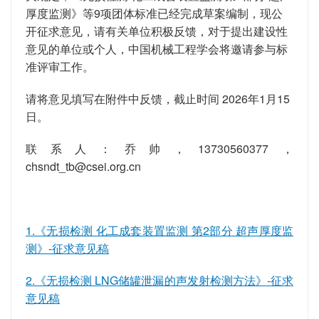
厚度监测》等9项团体标准
已经完成草案编制，现公
开征求意见
，请有关单位积极反馈，对于提出建设性
意见的单位或个人，中国机械工程学会将邀请参与标
准评审工作。
请将意见填写在附件中反馈，截止时间
202
6
年
1
月
15
日。
联系人：乔帅，
13730560377
，
chsndt_tb@csei.org.cn
1.《无损检测 化工成套装置监测 第2部分 超声厚度监
测》-征求意见稿
2.《无损检测 LNG储罐泄漏的声发射检测方法》-征求
意见稿